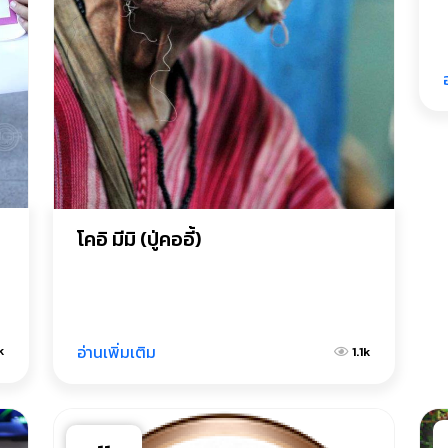
โคอิ มีมิ (ปู่คออี้)
อ่านเพิ่มเติม
k
1.1k