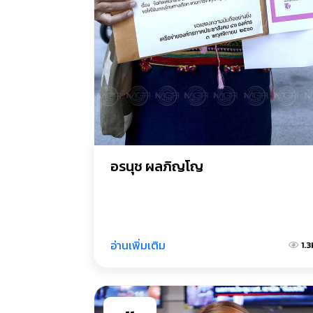
อรนุช ผลภิญโญ
อ่านเพิ่มเติม
1.3