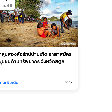
ก.ค. 66
กลุ่มสองล้อรักษ์บ้านเกิด อาสาสมัคร
ชุมชนด้านทรัพยากร จังหวัดสตูล
อ่านเพิ่มเติม
1k