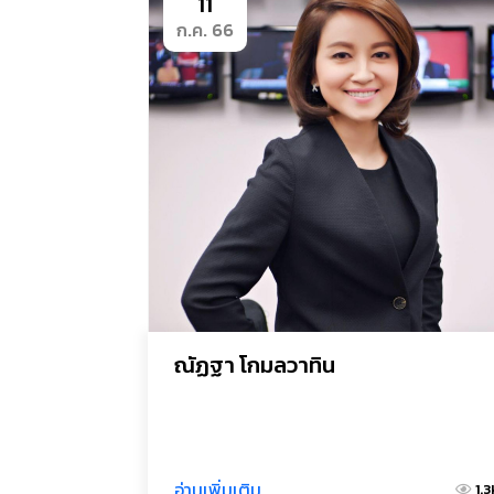
11
ก.ค. 66
ณัฏฐา โกมลวาทิน
อ่านเพิ่มเติม
1.3