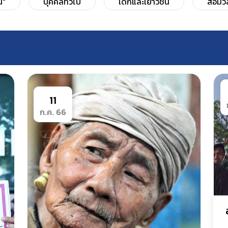
น"
บุคคลทั่วไป
เด็กและเยาวชน
สื่อม
11
ก.ค. 66