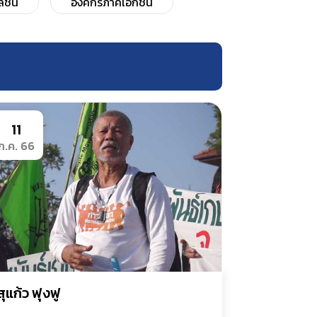
วลชน
องค์กรภาคเอกชน
11
ก.ค. 66
สุแก้ว ฟุงฟู