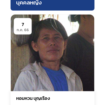
บุคคลหญิง
7
ก.ค. 66
หอมหวน บุญเรือง