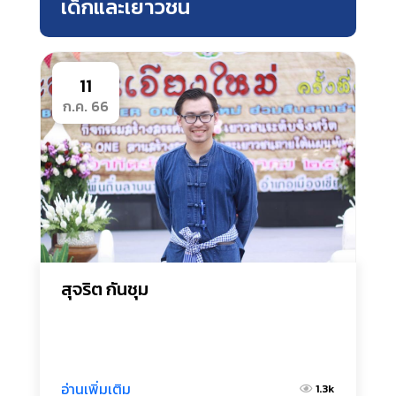
เด็กและเยาวชน
11
ก.ค. 66
สุจริต กันชุม
อ่านเพิ่มเติม
1.3k