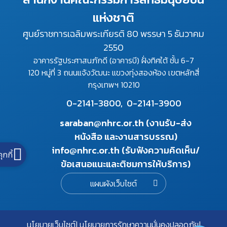
แห่งชาติ
ศูนย์ราชการเฉลิมพระเกียรติ 80 พรรษา 5 ธันวาคม
2550
อาคารรัฐประศาสนภักดี (อาคารบี) ฝั่งทิศใต้ ชั้น 6-7
120 หมู่ที่ 3 ถนนแจ้งวัฒนะ แขวงทุ่งสองห้อง เขตหลักสี่
กรุงเทพฯ 10210
0-2141-3800,
0-2141-3900
saraban@nhrc.or.th (งานรับ-ส่ง
หนังสือ และงานสารบรรณ)
info@nhrc.or.th (รับฟังความคิดเห็น/
คุกกี้
ข้อเสนอแนะและติชมการให้บริการ)
แผนผังเว็บไซต์
นโยบายเว็บไซต์
นโยบายการรักษาความมั่นคงปลอดภัย