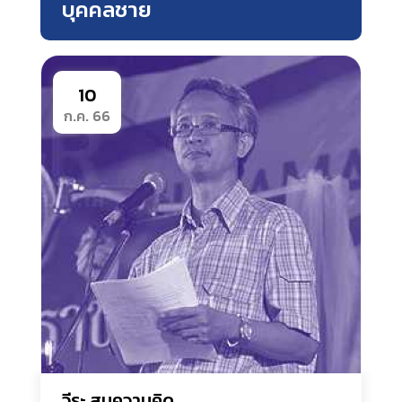
บุคคลชาย
10
ก.ค. 66
วีระ สมความคิด