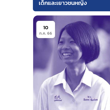
เด็กและเยาวชนหญิง
10
ก.ค. 66