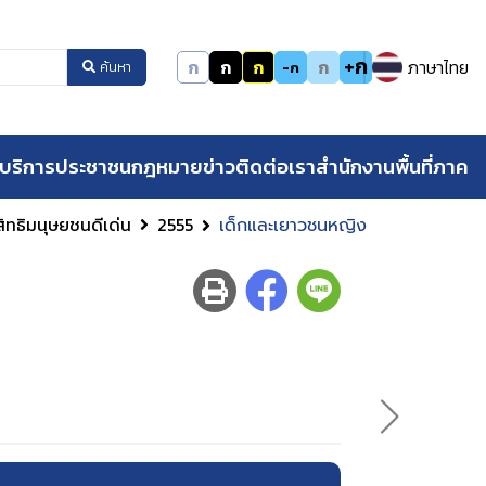
+ก
ก
ก
ก
ก
ภาษาไทย
-ก
ค้นหา
บริการประชาชน
กฎหมาย
ข่าว
ติดต่อเรา
สำนักงานพื้นที่ภาค
สิทธิมนุษยชนดีเด่น
2555
เด็กและเยาวชนหญิง