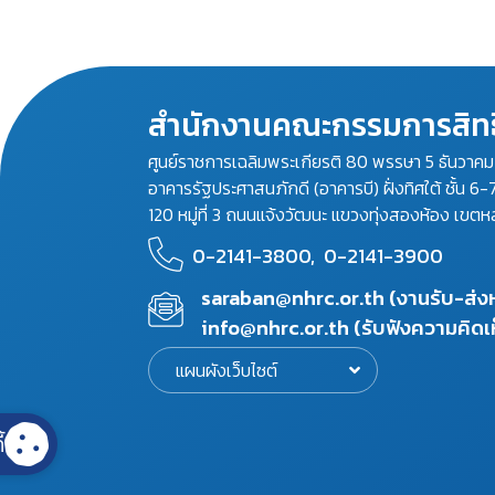
สำนักงานคณะกรรมการสิทธ
ศูนย์ราชการเฉลิมพระเกียรติ 80 พรรษา 5 ธันวาค
อาคารรัฐประศาสนภักดี (อาคารบี) ฝั่งทิศใต้ ชั้น 6-
120 หมู่ที่ 3 ถนนแจ้งวัฒนะ แขวงทุ่งสองห้อง เขตห
0-2141-3800,
0-2141-3900
saraban@nhrc.or.th (งานรับ-ส่
info@nhrc.or.th (รับฟังความคิดเ
แผนผังเว็บไซต์
้