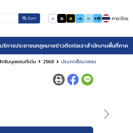
+ก
ก
ก
ก
ก
ภาษาไทย
-ก
ค้นหา
บริการประชาชน
กฎหมาย
ข่าว
ติดต่อเรา
สำนักงานพื้นที่ภาค
สิทธิมนุษยชนดีเด่น
2568
ประเภทสื่อมวลชน