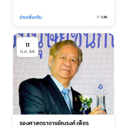
อ่านเพิ่มเติม
1.2k
11
ก.ค. 66
รองศาสตราจารย์ณรงค์ เพ็ชร