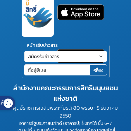
สมัครรับข่าวสาร
ส่ง
สำนักงานคณะกรรมการสิทธิมนุษยชน
แห่งชาติ
กี้
ศูนย์ราชการเฉลิมพระเกียรติ 80 พรรษา 5 ธันวาคม
2550
อาคารรัฐประศาสนภักดี (อาคารบี) ฝั่งทิศใต้ ชั้น 6-7
120 หมู่ที่ 3 ถนนแจ้งวัฒนะ แขวงทุ่งสองห้อง เขตหลักสี่