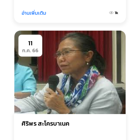
อ่านเพิ่มเติม
1k
11
ก.ค. 66
ศิริพร สะโครบาเนค