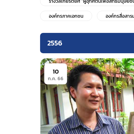
รางวัลเกียรติยศ “ผู้อุทิศตนเพื่อสิทธิมนุษยช
องค์กรภาคเอกชน
องค์กรสื่อสาร
2556
10
ก.ค. 66