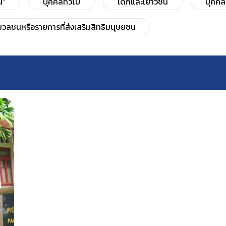
น”
บุคคลทั่วไป
เด็กและเยาวชน
บุคคล
มวลชนหรือรายการที่ส่งเสริมสิทธิมนุษยชน