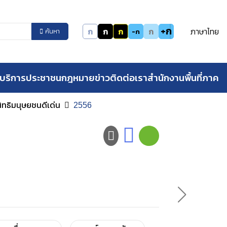
+ก
ก
ก
ก
ก
ภาษาไทย
-ก
ค้นหา
บริการประชาชน
กฎหมาย
ข่าว
ติดต่อเรา
สำนักงานพื้นที่ภาค
สิทธิมนุษยชนดีเด่น
2556