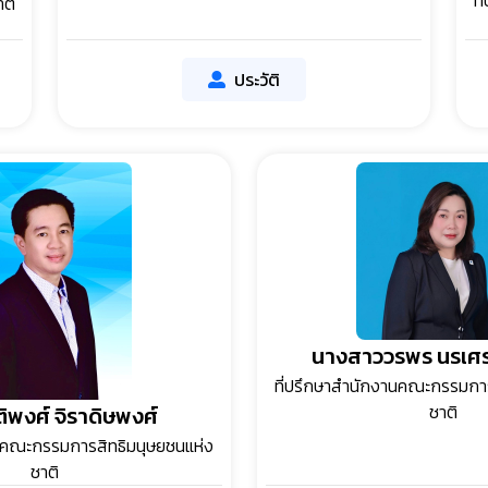
ท
ติ
ประวัติ
นางสาววรพร นรเศร
ที่ปรึกษาสำนักงานคณะกรรมการ
ชาติ
ิพงศ์ จิราดิษพงศ์
านคณะกรรมการสิทธิมนุษยชนแห่ง
ชาติ