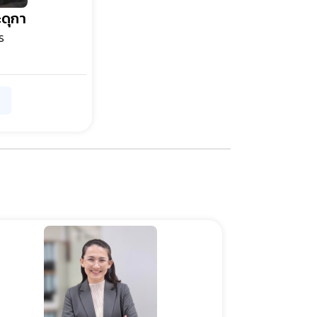
ะดุกา
ร