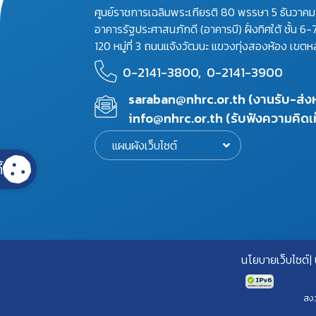
ศูนย์ราชการเฉลิมพระเกียรติ 80 พรรษา 5 ธันวาค
อาคารรัฐประศาสนภักดี (อาคารบี) ฝั่งทิศใต้ ชั้น 6-
120 หมู่ที่ 3 ถนนแจ้งวัฒนะ แขวงทุ่งสองห้อง เขตห
0-2141-3800,
0-2141-3900
saraban@nhrc.or.th (งานรับ-ส่
info@nhrc.or.th (รับฟังความคิดเ
แผนผังเว็บไซต์
้
นโยบายเว็บไซต์
สงว