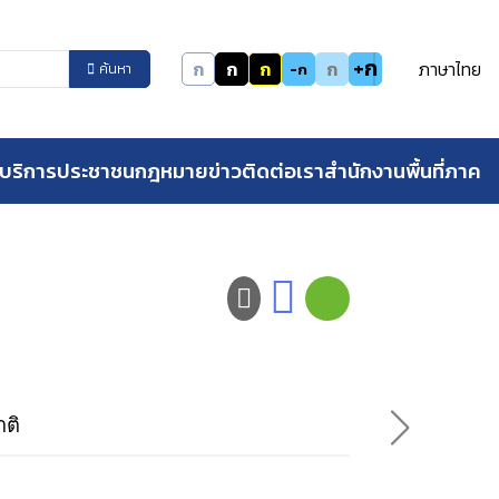
+ก
ก
ก
ก
ก
ภาษาไทย
-ก
ค้นหา
บริการประชาชน
กฎหมาย
ข่าว
ติดต่อเรา
สำนักงานพื้นที่ภาค
ติ