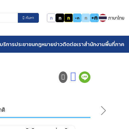
+ก
ก
ก
ก
ก
ภาษาไทย
-ก
ค้นหา
บริการประชาชน
กฎหมาย
ข่าว
ติดต่อเรา
สำนักงานพื้นที่ภาค
ติ