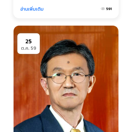
เพิ่มเติมอาจนำไปสู่การกระทบสิทธิและ
เสรีภาพในการสื่อสาร แสดงความคิด
อ่านเพิ่มเติม
591
เห็นของบุคคลและสื่อมวลชน
25
ต.ค. 59