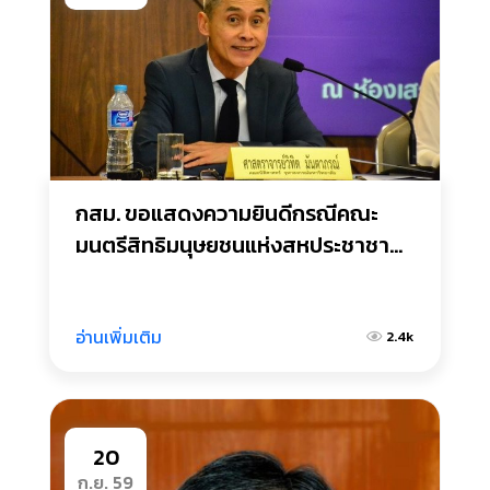
กสม. ขอแสดงความยินดีกรณีคณะ
มนตรีสิทธิมนุษยชนแห่งสหประชาชาติ 
(UNHRC) แต่งตั้งให้ศาสตราจารย์
กิตติคุณ วิทิต มันตาภรณ์ ดำรง
ตำแหน่งผู้เชี่ยวชาญอิสระของ
อ่านเพิ่มเติม
2.4k
สหประชาชาติ เพื่อดำเนินการสอบสวน
ความรุนแรงและการปฏิบัติที่ไม่เป็น
ธรรมต่อกลุ่มบุคคลผู้มีความหลาก
20
หลายทางเพศ (LGBTIQ)
ก.ย. 59