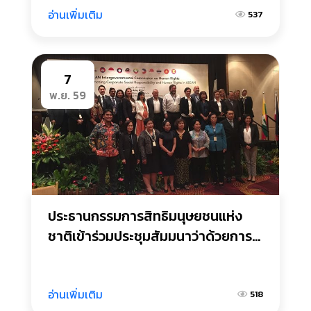
สิทธิมนุษยชน
อ่านเพิ่มเติม
537
7
พ.ย. 59
ประธานกรรมการสิทธิมนุษยชนแห่ง
ชาติเข้าร่วมประชุมสัมมนาว่าด้วยการ
ส่งเสริมความรับผิดชอบทางสังคมของ
ภาคธุรกิจกับสิทธิมนุษยชนในภูมิภาค
อาเซียน
อ่านเพิ่มเติม
518