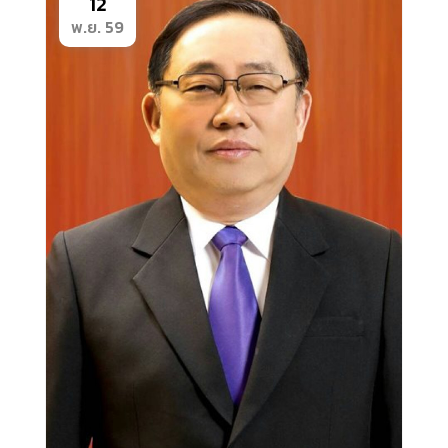
12
พ.ย. 59