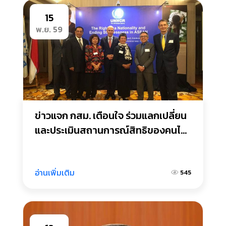
15
พ.ย. 59
ข่าวแจก กสม. เตือนใจ ร่วมแลกเปลี่ยน
และประเมินสถานการณ์สิทธิของคนไร้
รัฐ ไร้สัญชาติในอาเซียน พร้อมชมเชย
การปฏิบัติงานของรัฐบาลไทยในความ
พยายามปฏิบัติงานตามเป้าหมาย 
อ่านเพิ่มเติม
545
“Zero Statelessness”