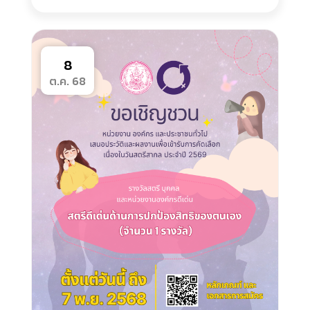
8
ต.ค. 68