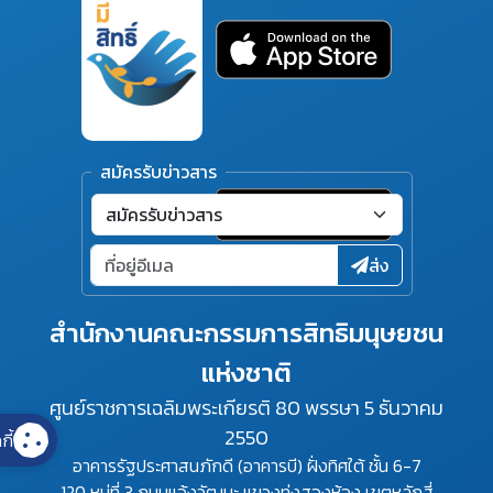
สมัครรับข่าวสาร
ส่ง
สำนักงานคณะกรรมการสิทธิมนุษยชน
แห่งชาติ
ศูนย์ราชการเฉลิมพระเกียรติ 80 พรรษา 5 ธันวาคม
2550
กี้
อาคารรัฐประศาสนภักดี (อาคารบี) ฝั่งทิศใต้ ชั้น 6-7
120 หมู่ที่ 3 ถนนแจ้งวัฒนะ แขวงทุ่งสองห้อง เขตหลักสี่