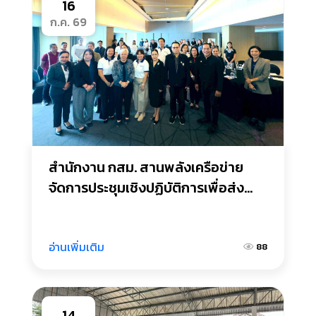
16
ก.ค. 69
สำนักงาน กสม. สานพลังเครือข่าย
จัดการประชุมเชิงปฏิบัติการเพื่อส่ง
เสริมการประกอบธุรกิจที่ยั่งยืนและ
เคารพสิทธิมนุษยชนในพื้นที่จังหวัด
ภูเก็ต
อ่านเพิ่มเติม
88
14