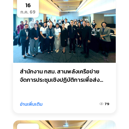
16
ก.ค. 69
สำนักงาน กสม. สานพลังเครือข่าย
จัดการประชุมเชิงปฏิบัติการเพื่อส่ง
เสริมการประกอบธุรกิจที่ยั่งยืนและ
เคารพสิทธิมนุษยชนในพื้นที่จังหวัด
ภูเก็ต
อ่านเพิ่มเติม
79