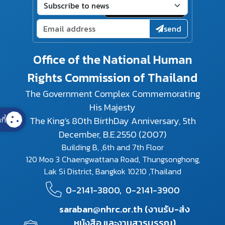
send
Office of the National Human
Rights Commission of Thailand
The Government Complex Commemorating
His Majesty
กี้
The King's 80th BirthDay Anniversary, 5th
December, B.E.2550 (2007)
Building B, ,6th and 7th Floor
120 Moo 3 Chaengwattana Road, Thungsonghong,
Lak Si District, Bangkok 10210 ,Thailand
0-2141-3800,
0-2141-3900
saraban@nhrc.or.th (งานรับ-ส่ง
หนังสือ และงานสารบรรณ)