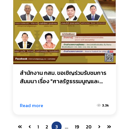
สำนักงาน กสม. ขอเชิญร่วมรับชมการ
สัมมนา เรื่อง "ศาลรัฐธรรมนูญและ
องค์กรอิสระตามรัฐธรรมนูญมีความ
สำคัญต่อประเทศและประชาชน
อย่างไร"
Read more
3.3k
1
2
3
...
19
20