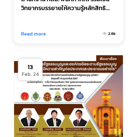
วิทยากรบรรยายให้ความรู้หลักสิทธิ
มนุษยชนสากล สิทธิคนพิการ และกลไก
การคุ้มครองสิทธิมนุษยชนให้กับเด็ก 
สตรี เยาวชน ผู้สูงอายุ คนพิการและผู้
Read more
2.8k
ดูแลคนพิการในพื้นที่จังหวัดสงขลา
13
Feb. 24