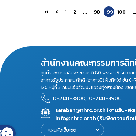
1
2
...
98
99
100
..
สำนักงานคณะกรรมการสิทธ
ศูนย์ราชการเฉลิมพระเกียรติ 80 พรรษา 5 ธันวาค
อาคารรัฐประศาสนภักดี (อาคารบี) ฝั่งทิศใต้ ชั้น 6-
120 หมู่ที่ 3 ถนนแจ้งวัฒนะ แขวงทุ่งสองห้อง เขตห
0-2141-3800,
0-2141-3900
saraban@nhrc.or.th (งานรับ-ส่
info@nhrc.or.th (รับฟังความคิดเ
แผนผังเว็บไซต์
้