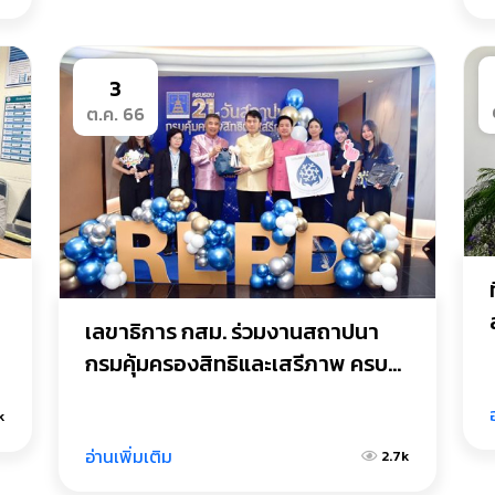
3
ต.ค. 66
เลขาธิการ กสม. ร่วมงานสถาปนา
กรมคุ้มครองสิทธิและเสรีภาพ ครบ
รอบ 21 ปี
k
อ่านเพิ่มเติม
2.7k