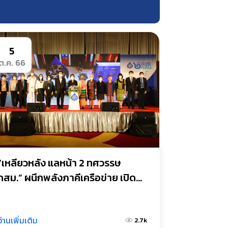
5
ต.ค. 66
“เหลียวหลัง แลหน้า 2 ทศวรรษ 
กสม.” ผนึกพลังภาคีเครือข่าย เปิด
เวทีสมัชชาสิทธิมนุษยชน
อ่านเพิ่มเติม
2.7k