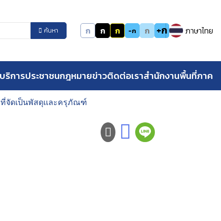
+ก
ก
ก
ก
ก
ภาษาไทย
-ก
ค้นหา
บริการประชาชน
กฎหมาย
ข่าว
ติดต่อเรา
สำนักงานพื้นที่ภาค
่จัดเป็นพัสดุเเละครุภัณฑ์