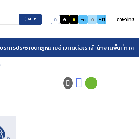
+ก
ก
ก
ก
ก
ภาษาไทย
-ก
ค้นหา
บริการประชาชน
กฎหมาย
ข่าว
ติดต่อเรา
สำนักงานพื้นที่ภาค
ุ