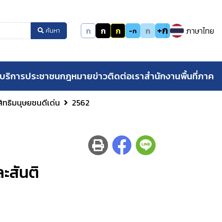
+ก
ก
ก
ก
ก
ภาษาไทย
-ก
ค้นหา
บริการประชาชน
กฎหมาย
ข่าว
ติดต่อเรา
สำนักงานพื้นที่ภาค
สิทธิมนุษยชนดีเด่น
2562
ะสันติ