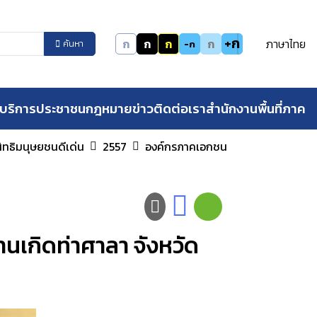
+ก
ก
ก
ก
ก
ภาษาไทย
-ก
ค้นหา
บริการประชาชน
กฎหมาย
ข่าว
ติดต่อเรา
สำนักงานพื้นที่ภาค
สิทธิมนุษยชนดีเด่น
2557
องค์กรภาคเอกชน
านเกิดท่าศาลา จังหวัด