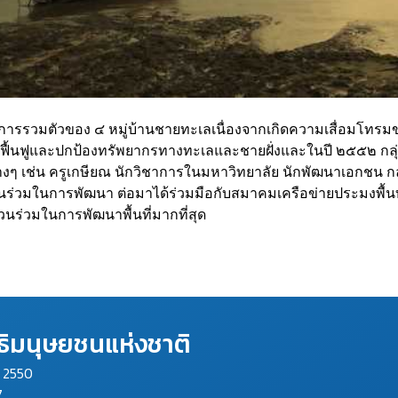
นการรวมตัวของ ๔ หมู่บ้านชายทะเลเนื่องจากเกิดความเสื่อมโท
ษ์ ฟื้นฟูและปกป้องทรัพยากรทางทะเลและชายฝั่งและในปี ๒๕๕๒ กลุ่ม
งๆ เช่น ครูเกษียณ นักวิชาการในมหาวิทยาลัย นักพัฒนาเอกชน กลุ่
นร่วมในการพัฒนา ต่อมาได้ร่วมมือกับสมาคมเครือข่ายประมงพื้นบ้
วนร่วมในการพัฒนาพื้นที่มากที่สุด
ิมนุษยชนแห่งชาติ
ม 2550
7