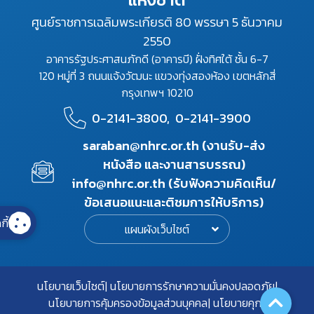
ศูนย์ราชการเฉลิมพระเกียรติ 80 พรรษา 5 ธันวาคม
2550
อาคารรัฐประศาสนภักดี (อาคารบี) ฝั่งทิศใต้ ชั้น 6-7
120 หมู่ที่ 3 ถนนแจ้งวัฒนะ แขวงทุ่งสองห้อง เขตหลักสี่
กรุงเทพฯ 10210
0-2141-3800,
0-2141-3900
saraban@nhrc.or.th (งานรับ-ส่ง
หนังสือ และงานสารบรรณ)
info@nhrc.or.th (รับฟังความคิดเห็น/
ข้อเสนอแนะและติชมการให้บริการ)
กี้
แผนผังเว็บไซต์
นโยบายเว็บไซต์
นโยบายการรักษาความมั่นคงปลอดภัย
นโยบายการคุ้มครองข้อมูลส่วนบุคคล
นโยบายคุกกี้