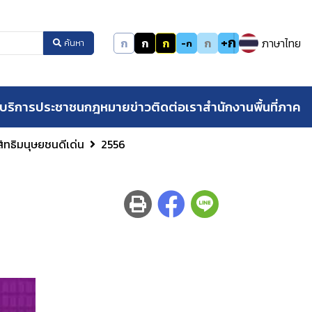
+ก
ก
ก
ก
ก
ภาษาไทย
-ก
ค้นหา
บริการประชาชน
กฎหมาย
ข่าว
ติดต่อเรา
สำนักงานพื้นที่ภาค
สิทธิมนุษยชนดีเด่น
2556