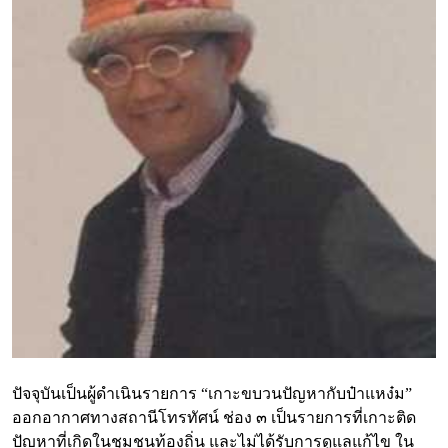
ปัจจุบันเป็นผู้ดำเนินรายการ “เกาะขบวนปัญหากับป๋าแหง๋ม”
ออกอากาศทางสถานีโทรทัศน์ ช่อง ๓ เป็นรายการที่เกาะติด
ปัญหาที่เกิดในชุมชนท้องถิ่น และไม่ได้รับการดูแลแก้ไข ใน