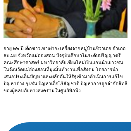
อายุ ๒๒ ปี เด็กชาวเขาเผ่ากะเหรี่ยงจากหมู่บ้านซิวาเดอ อำเภอ
สบเมย จังหวัดแม่ฮ่องสอน ปัจจุบันศึกษาในระดับปริญญาตรี
คณะศึกษาศาสตร์ มหาวิทยาลัยเชียงใหม่เป็นแกนนำเยาวชน
ในจังหวัดแม่ฮ่องสอนที่มุ่งมั่นทำงานเพื่อสังคม โดยการนำ
เสนอประเด็นปัญหาและผลักดันให้รัฐเข้ามาดำเนินการแก้ไข
ปัญหาต่าง ๆ เช่น ปัญหาเด็กไร้สัญชาติ ปัญหาการถูกจำกัดสิทธิ
ของผู้หลบภัยทางสงครามในศูนย์พักพิง