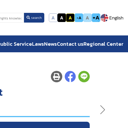
+A
A
A
A
A
English
-A
search
ublic Service
Laws
News
Contact us
Regional Center
t