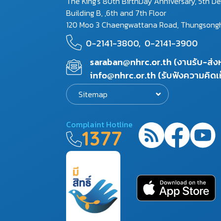
The King's 80th BirthDay Anniversary, 5th D
Building B, ,6th and 7th Floor
120 Moo 3 Chaengwattana Road, Thungsonghon
0-2141-3800,
0-2141-3900
saraban@nhrc.or.th (งานรับ-ส่
info@nhrc.or.th (รับฟังความคิดเ
Sitemap
Complaint Hotline
1377