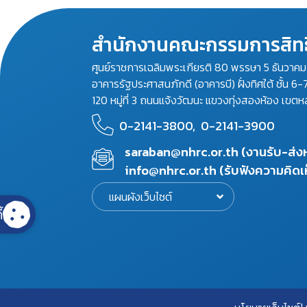
สำนักงานคณะกรรมการสิทธ
ศูนย์ราชการเฉลิมพระเกียรติ 80 พรรษา 5 ธันวาค
อาคารรัฐประศาสนภักดี (อาคารบี) ฝั่งทิศใต้ ชั้น 6-
120 หมู่ที่ 3 ถนนแจ้งวัฒนะ แขวงทุ่งสองห้อง เขตห
0-2141-3800,
0-2141-3900
saraban@nhrc.or.th (งานรับ-ส่
info@nhrc.or.th (รับฟังความคิดเ
แผนผังเว็บไซต์
้