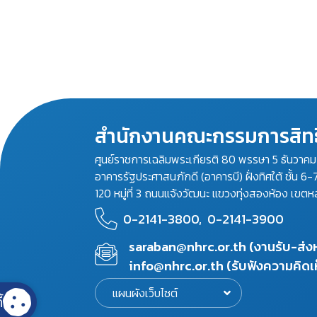
สำนักงานคณะกรรมการสิทธ
ศูนย์ราชการเฉลิมพระเกียรติ 80 พรรษา 5 ธันวาค
อาคารรัฐประศาสนภักดี (อาคารบี) ฝั่งทิศใต้ ชั้น 6-
120 หมู่ที่ 3 ถนนแจ้งวัฒนะ แขวงทุ่งสองห้อง เขตห
0-2141-3800,
0-2141-3900
saraban@nhrc.or.th (งานรับ-ส่
info@nhrc.or.th (รับฟังความคิดเ
แผนผังเว็บไซต์
้