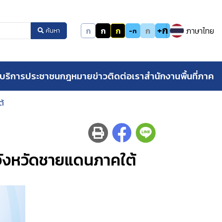
+ก
ก
ก
ก
ก
ภาษาไทย
-ก
ค้นหา
บริการประชาชน
กฎหมาย
ข่าว
ติดต่อเรา
สำนักงานพื้นที่ภาค
ต้
ี่จังหวัดชายแดนภาคใต้