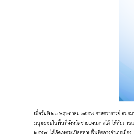
เมื่อวันที่ ๒๖ พฤษภาคม ๒๕๕๗ ศาสตราจารย์ ดร.อ
มนุษยชนในพื้นที่จังหวัดชายแดนภาคใต้ ให้สัมภาษณ์ถึ
๒๕๕๗ ได้เกิดเหตุระเบิดหลายพื้นที่กลางอำเภอเมือง แ