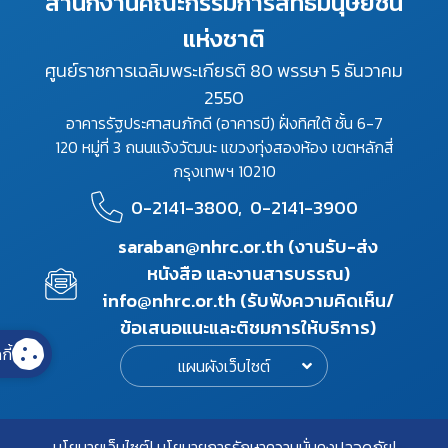
สำนักงานคณะกรรมการสิทธิมนุษยชน
แห่งชาติ
ศูนย์ราชการเฉลิมพระเกียรติ 80 พรรษา 5 ธันวาคม
2550
อาคารรัฐประศาสนภักดี (อาคารบี) ฝั่งทิศใต้ ชั้น 6-7
120 หมู่ที่ 3 ถนนแจ้งวัฒนะ แขวงทุ่งสองห้อง เขตหลักสี่
กรุงเทพฯ 10210
0-2141-3800,
0-2141-3900
saraban@nhrc.or.th (งานรับ-ส่ง
หนังสือ และงานสารบรรณ)
info@nhrc.or.th (รับฟังความคิดเห็น/
ข้อเสนอแนะและติชมการให้บริการ)
กี้
แผนผังเว็บไซต์
นโยบายเว็บไซต์
นโยบายการรักษาความมั่นคงปลอดภัย