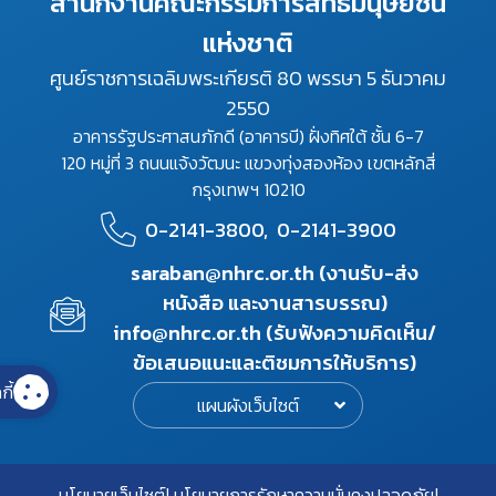
สำนักงานคณะกรรมการสิทธิมนุษยชน
แห่งชาติ
ศูนย์ราชการเฉลิมพระเกียรติ 80 พรรษา 5 ธันวาคม
2550
อาคารรัฐประศาสนภักดี (อาคารบี) ฝั่งทิศใต้ ชั้น 6-7
120 หมู่ที่ 3 ถนนแจ้งวัฒนะ แขวงทุ่งสองห้อง เขตหลักสี่
กรุงเทพฯ 10210
0-2141-3800,
0-2141-3900
saraban@nhrc.or.th (งานรับ-ส่ง
หนังสือ และงานสารบรรณ)
info@nhrc.or.th (รับฟังความคิดเห็น/
ข้อเสนอแนะและติชมการให้บริการ)
กี้
แผนผังเว็บไซต์
นโยบายเว็บไซต์
นโยบายการรักษาความมั่นคงปลอดภัย