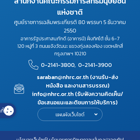
สำนักงานคณะกรรมการสิทธิมนุษยชน
แห่งชาติ
ศูนย์ราชการเฉลิมพระเกียรติ 80 พรรษา 5 ธันวาคม
2550
อาคารรัฐประศาสนภักดี (อาคารบี) ฝั่งทิศใต้ ชั้น 6-7
120 หมู่ที่ 3 ถนนแจ้งวัฒนะ แขวงทุ่งสองห้อง เขตหลักสี่
กรุงเทพฯ 10210
0-2141-3800,
0-2141-3900
saraban@nhrc.or.th (งานรับ-ส่ง
หนังสือ และงานสารบรรณ)
info@nhrc.or.th (รับฟังความคิดเห็น/
ข้อเสนอแนะและติชมการให้บริการ)
กี้
แผนผังเว็บไซต์
นโยบายเว็บไซต์
นโยบายการรักษาความมั่นคงปลอดภัย