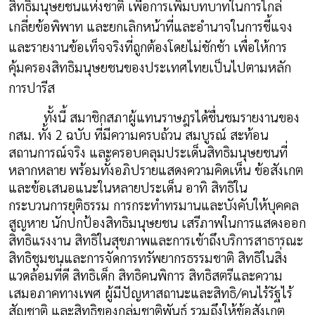
สิทธิมนุษยชนแห่งชาติ เพื่อการเพิ่มบทบาทในการไกล่
เกลี่ยข้อพิพาท และยกเลิกหน้าที่และอำนาจในการชี้แจง
และรายงานข้อเท็จจริงที่ถูกต้องโดยไม่ชักช้า เพื่อให้การ
คุ้มครองสิทธิมนุษยชนของประเทศไทยเป็นไปตามหลัก
การปารีส
ทั้งนี้ สมาชิกสภาผู้แทนราษฎรได้ชื่นชมรายงานของ
กสม. ทั้ง 2 ฉบับ ที่มีความครบถ้วน สมบูรณ์ สะท้อน
สถานการณ์จริง และครอบคลุมประเด็นสิทธิมนุษยชนที่
หลากหลาย พร้อมทั้งอภิปรายแสดงความคิดเห็น ข้อสังเกต
และข้อเสนอแนะในหลายประเด็น อาทิ สิทธิใน
กระบวนการยุติธรรม การกระทำทรมานและบังคับให้บุคคล
สูญหาย นักปกป้องสิทธิมนุษยชน เสรีภาพในการแสดงออก
สิทธิแรงงาน สิทธิในสุขภาพและการเข้าถึงบริการสาธารณะ
สิทธิชุมชนและการจัดการทรัพยากรธรรมชาติ สิทธิในสิ่ง
แวดล้อมที่ดี สิทธิเด็ก สิทธิคนพิการ สิทธิสตรีและความ
เสมอภาคทางเพศ ผู้มีปัญหาสถานะและสิทธิ/คนไร้รัฐไร้
สัญชาติ และสิทธิของกลุ่มชาติพันธุ์ รวมถึงให้ข้อสังเกต