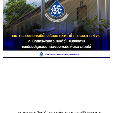
นายภาณุวัฒน์
ทองสุข
รองเลขาธิการคณะ