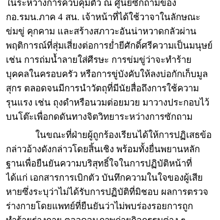
ในระหว่างการควบคุมตัว ณ ศูนย์ซักถามของ
กอ.รมน.ภาค 4 สน. เจ้าหน้าที่ได้ใช้วาจาในลักษณะ
ข่มขู่ คุกคาม และสร้างสภาวะอันน่าหวาดกลัวผ่าน
พฤติการณ์ที่สุ่มเสี่ยงต่อการย่ำยีศักดิ์ศรีความเป็นมนุษย์
เช่น การถ่มน้ำลายใส่ศีรษะ การข่มขู่ว่าจะทำร้าย
บุคคลในครอบครัว หรือการขู่บังคับให้ลงบ่อกักเก็บมูล
สุกร ตลอดจนมีการนำวัตถุที่มีนัยสื่อถึงการใช้ความ
รุนแรง เช่น ถุงดำหรือนวมต่อยมวย มาวางประกอบไว้
บนโต๊ะเพื่อกดดันทางจิตวิทยาระหว่างการซักถาม
ในขณะที่ฝ่ายผู้ถูกร้องเรียนได้ให้การปฏิเสธข้อ
กล่าวอ้างดังกล่าวโดยสิ้นเชิง พร้อมทั้งยื่นพยานหลัก
ฐานเพื่อยืนยันความบริสุทธิ์ใจในการปฏิบัติหน้าที่
ได้แก่ เอกสารการเบิกตัว บันทึกความในใจของผู้เสีย
หายซึ่งระบุว่าไม่ได้รับการปฏิบัติที่มิชอบ ผลการตรวจ
ร่างกายโดยแพทย์ที่ยืนยันว่าไม่พบร่องรอยการถูก