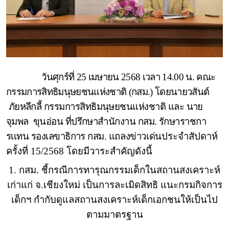
วันศุกร์ที่ 25 เมษายน 2568 เวลา 14.00 น. คณะ
กรรมการสิทธิมนุษยชนแห่งชาติ (กสม.) โดย
นายวสันต์
ภัยหลีกลี้
กรรมการสิทธิมนุษยชนแห่งชาติ
และ
นาย
จุมพล
ขุนอ่อน
ที่ปรึกษาสำนักงาน กสม. รักษาราชกา
รเเทน รองเลขาธิการ กสม.
แถลงข่าวเด่น
ประจำสัปดาห์
ครั้งที่ 15/2568 โดยมีวาระสำคัญดังนี้
1. กสม. ชี้กรณีการทารุณกรรมเด็กในสถานสงเคราะห์
เก่าแก่ จ.เชียงใหม่ เป็นการละเมิดสิทธิ แนะกรมกิจการ
เด็กฯ กำกับดูแลสถานสงเคราะห์เด็กเอกชนให้เป็นไป
ตามมาตรฐาน