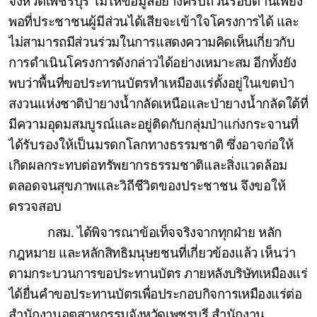
จังหวัดเพชรบุรี ไม่ให้ข้อมูลอย่างครบถ้วนรอบด้านเพียง
พอที่ประชาชนผู้มีส่วนได้เสียจะเข้าใจ
โครงการได้ และ
ไม่สามารถมีส่วนร่วมในการแสดงความคิดเห็นเกี่ยวกับ
การดำเนินโครงการดังกล่าวได้อย่างเหมาะสม อีกทั้งยัง
พบว่าพื้นที่ขอประทานบัตรทำเหมืองแร่ตั้งอยู่ในเขตป่า
สงวนแห่งชาติป่ายางน้ำกลัดเหนือ
และป่ายางน้ำกลัดใต้ที่
มีความอุดมสมบูรณ์และอยู่ติดกับกลุ่มป่าแก่งกระจานที่
ได้รับรองให้เป็นมรดกโลกทางธรรมชาติ ซึ่งอาจก่อให้
เกิดผลกระทบต่อทรัพยากรธรรมชาติและสิ่งแวดล้อม
ตลอดจนสุขภาพและวิถีชีวิตของประชาชน จึงขอให้
ตรวจสอบ
กสม. ได้พิจารณาข้อเท็จจริงจากทุกฝ่าย หลัก
กฎหมาย และหลักสิทธิมนุษยชนที่เกี่ยวข้องแล้ว เห็นว่า
ตามกระบวนการขอประทานบัตร ภายหลังบริษัทเหมืองแร่
ได้ยื่นคำขอประทานบัตรเพื่อประกอบกิจการเหมืองแร่
ต่อ
สำนักงานอุตสาหกรรมจังหวัดเพชรบุรี สำนักงาน