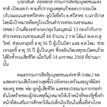
นายวสันต์
ภัยหลีกลี้
กรรมการสิทธิมนุษยชนแห่ง
ชาติ เปิดเผยว่า ตามที่ปรากฏเหตุคนร้ายลอบวางระเบิด
บริเวณถนนสายศรีสาคร–ลูโบ๊ะยือริง อ.ศรีสาคร จ.นราธิวาส
โดยมีเป้าหมายคือครูโรงเรียนตำรวจตระเวนชายแดน
(ตชด.) บ้านตืองอช่างกลปทุมวันอนุสรณ์ 13 กองกำกับการ
ตำรวจตระเวนชายแดนที่ 44 จำนวน 2 ราย ได้แก่ พ.ต.ท.สุ
วิทย์
ช่วยเทวฤทธิ์ อายุ 56 ปี ผู้เป็นบิดา และ ด.ต.โดม
ช่วย
เทวฤทธิ์ อายุ 35 ปี ผู้เป็นบุตร ซึ่งหลังเกิดเหตุระเบิดคนร้าย
ได้ยิงซ้ำจนเสียชีวิต เมื่อวันที่ 14 มกราคม 2568 ที่ผ่านมา
นั้น
คณะกรรมการสิทธิมนุษยชนแห่งชาติ (กสม.) ขอ
แสดงความเสียใจอย่างสุดซึ้งไปยังครอบครัวและญาติมิตร
ของครู ตชด. พ่อ-ลูกผู้เสียชีวิต และขอประณามการกระทำ
อันโหดร้ายของผู้ก่อเหตุที่มุ่งหมายให้เจ้าหน้าที่ของรัฐซึ่งทำ
หน้าที่ส่งเสริมการศึกษาให้แก่เด็กนักเรียนในพื้นที่ห่างไกล