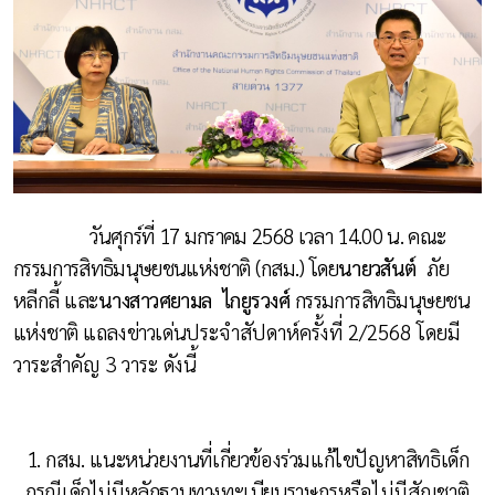
วันศุกร์ที่ 17 มกราคม
2568
เวลา 14.00 น. คณะ
กรรมการสิทธิมนุษยชนแห่งชาติ (กสม.) โดย
นายวสันต์
ภัย
หลีกลี้
และ
นางสาวศยามล
ไกยูรวงศ์
กรรมการสิทธิมนุษยชน
แห่งชาติ
แถลงข่าวเด่น
ประจำสัปดาห์ครั้งที่ 2/
2568
โดยมี
วาระสำคัญ
3
วาระ ดังนี้
1. กสม. แนะหน่วยงานที่เกี่ยวข้องร่วมแก้ไขปัญหาสิทธิเด็ก
กรณีเด็กไม่มีหลักฐานทางทะเบียนราษฎร
หรือไม่มีสัญชาติ