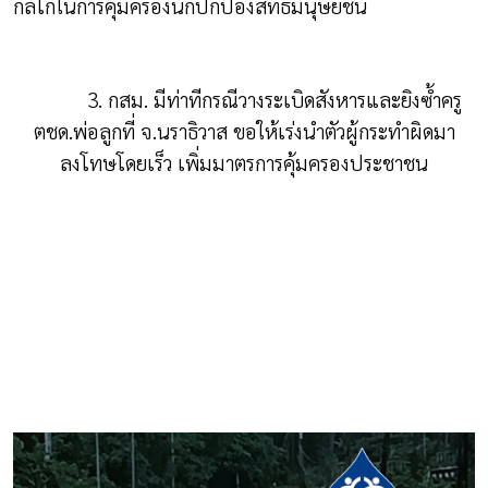
กลไกในการคุ้มครองนักปกป้องสิทธิมนุษยชน
3. กสม. มีท่าทีกรณีวางระเบิดสังหารและยิงซ้ำครู
ตชด.พ่อลูกที่ จ.นราธิวาส ขอให้เร่งนำตัวผู้กระทำผิดมา
ลงโทษโดยเร็ว เพิ่มมาตรการคุ้มครองประชาชน