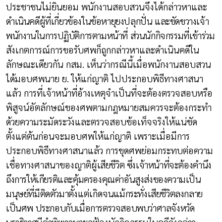
ประชาชนไม่ยินยอม พนักงานสอบสวนจึงได้กล่าวหาและ
ดำเนินคดีผู้ที่เกี่ยวข้องในข้อหายุยงปลุกปั่น และขัดขวางเจ้า
พนักงานในการปฏิบัติการตามหน้าที่ ส่วนนักกิจกรรมที่เข้าร่วม
สังเกตการณ์การขอรับศพก็ถูกกล่าวหาและดำเนินคดีใน
ลักษณะเดียวกัน กสม. เห็นว่ากรณีนี้เมื่อพนักงานสอบสวน
ได้มอบศพนาย ย. ให้แก่ญาติ ไปประกอบพิธีทางศาสนา
แล้ว การที่เจ้าหน้าที่อ้างเหตุจำเป็นที่จะต้องตรวจสอบหรือ
พิสูจน์อัตลักษณ์ของศพตามกฎหมายสมควรจะต้องกระทำ
ด้วยความระมัดระวังและตรวจสอบข้อเท็จจริงให้แน่ชัด
ตั้งแต่ต้นก่อนจะมอบศพให้แก่ญาติ เพราะเมื่อมีการ
ประกอบพิธีทางศาสนาแล้ว การขุดศพย่อมกระทบต่อความ
เชื่อทางศาสนาของญาติ
ผู้เสียชีวิต ซึ่งเจ้าหน้าที่จะต้องคำนึง
ถึงการให้เกียรติและคุ้มครองคุณค่าอันสูงส่งของความเป็น
มนุษย์ที่มีติดตัวมา
ตั้งแต่เกิด
จนแม้กระทั่งเสียชีวิตลงกลาย
เป็นศพ ประกอบกับเมื่อการตรวจสอบพบว่าศาลจังหวัด
นราธิวาสมีคำพิพากษา
ยกฟ้องนักกิจกรรมในคดีดังกล่าว