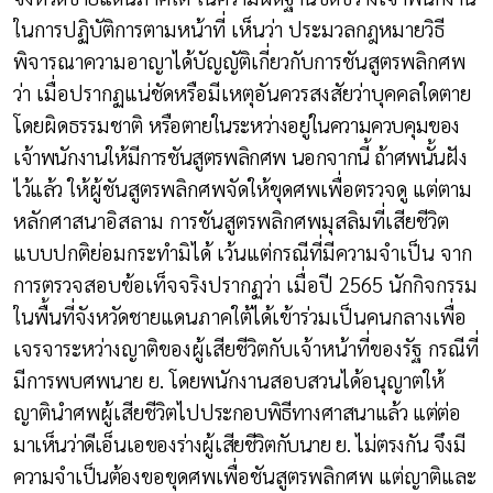
ในการปฏิบัติการตามหน้าที่ เห็นว่า ประมวลกฎหมายวิธี
พิจารณาความอาญาได้บัญญัติเกี่ยวกับการชันสูตรพลิกศพ
ว่า เมื่อปรากฏแน่ชัดหรือมีเหตุอันควรสงสัยว่าบุคคลใดตาย
โดยผิดธรรมชาติ
หรือตายในระหว่างอยู่ในความควบคุมของ
เจ้าพนักงานให้มีการชันสูตรพลิกศพ นอกจากนี้ ถ้าศพนั้นฝัง
ไว้แล้ว
ให้ผู้ชันสูตรพลิกศพจัดให้ขุดศพเพื่อตรวจดู แต่ตาม
หลักศาสนาอิสลาม การชันสูตรพลิกศพมุสลิมที่เสียชีวิต
แบบปกติย่อมกระทำมิได้ เว้นแต่กรณีที่มีความจำเป็น จาก
การตรวจสอบข้อเท็จจริงปรากฏว่า เมื่อปี 2565 นักกิจกรรม
ในพื้นที่จังหวัดชายแดนภาคใต้ได้เข้าร่วมเป็นคนกลางเพื่อ
เจรจาระหว่างญาติของผู้เสียชีวิตกับเจ้าหน้าที่ของรัฐ กรณีที่
มีการพบศพนาย ย. โดยพนักงานสอบสวนได้อนุญาตให้
ญาตินำศพผู้เสียชีวิตไป
ประกอบพิธีทางศาสนาแล้ว แต่ต่อ
มาเห็นว่าดีเอ็นเอของร่างผู้เสียชีวิตกับนาย ย. ไม่ตรงกัน จึงมี
ความจำเป็นต้อง
ขอขุดศพเพื่อชันสูตรพลิกศพ แต่ญาติและ