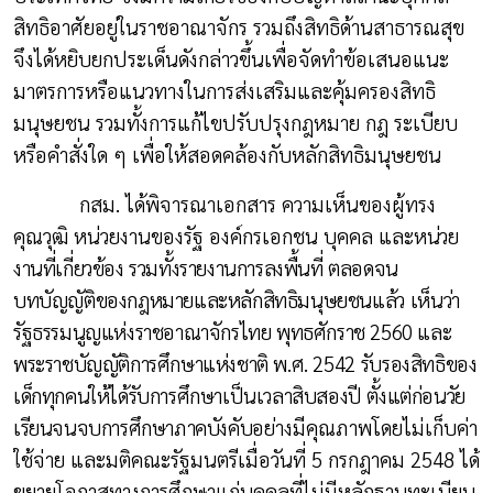
สิทธิอาศัยอยู่ในราชอาณาจักร รวมถึงสิทธิด้านสาธารณสุข
จึงได้หยิบยกประเด็นดังกล่าวขึ้นเพื่อจัดทำข้อเสนอแนะ
มาตรการหรือแนวทางในการส่งเสริมและคุ้มครองสิทธิ
มนุษยชน รวมทั้งการแก้ไขปรับปรุงกฎหมาย กฎ ระเบียบ
หรือคำสั่งใด ๆ เพื่อให้สอดคล้องกับหลักสิทธิมนุษยชน
กสม. ได้พิจารณาเอกสาร ความเห็นของผู้ทรง
คุณวุฒิ หน่วยงานของรัฐ องค์กรเอกชน บุคคล และ
หน่วย
งานที่เกี่ยวข้อง รวมทั้งรายงานการลงพื้นที่ ตลอดจน
บทบัญญัติของกฎหมายและหลักสิทธิมนุษยชนแล้ว
เห็นว่า
รัฐธรรมนูญแห่งราชอาณาจักรไทย พุทธศักราช 2560 และ
พระราชบัญญัติการศึกษาแห่งชาติ พ.ศ. 2542
รับรองสิทธิของ
เด็กทุกคนให้ได้รับการศึกษาเป็นเวลาสิบสองปี ตั้งแต่ก่อนวัย
เรียนจนจบการศึกษาภาคบังคับ
อย่างมีคุณภาพโดยไม่เก็บค่า
ใช้จ่าย และมติคณะรัฐมนตรีเมื่อวันที่ 5 กรกฎาคม 2548 ได้
ขยายโอกาสทางการศึกษาแก่บุคคลที่ไม่มีหลักฐานทะเบียน