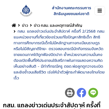
สำนักงานคณะกรรมการ
สิทธิมนุษยชนแห่งชาติ
ข่าว
ข่าว กสม. และเหตุการณ์สำคัญ
กสม. แถลงข่าวเด่นประจำสัปดาห์ ครั้งที่ 2/2568 กสม.
แนะหน่วยงานที่เกี่ยวข้องร่วมแก้ไขปัญหาสิทธิเด็ก สิทธิ
ทางการศึกษากรณีเด็กไม่มีหลักฐานทางทะเบียนราษฎร
หรือไม่มีสัญชาติไทย- ตรวจสอบกรณีนักกิจกรรมจังหวัด
ชายแดนภาคใต้ถูกฟ้องปิดปาก ย้ำหน่วยงานความมั่นคง
ต้องเปิดพื้นที่ให้ประชาชนใช้เสรีภาพในการแสดงความคิด
เห็นอย่างสันติ - มีท่าทีกรณีครู ตชด.พ่อลูกถูกวางระเบิด
และยิงซ้ำจนเสียชีวิต เร่งให้นำตัวผู้กระทำผิดมาลงโทษโดย
เร็ว
กสม. แถลงข่าวเด่นประจำสัปดาห์ ครั้งที่