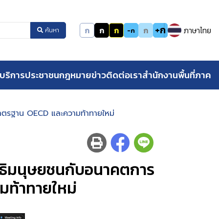
+ก
ก
ก
ก
ก
ภาษาไทย
-ก
ค้นหา
บริการประชาชน
กฎหมาย
ข่าว
ติดต่อเรา
สำนักงานพื้นที่ภาค
่มาตรฐาน OECD และความท้าทายใหม่
ิทธิมนุษยชนกับอนาคตการ
มท้าทายใหม่