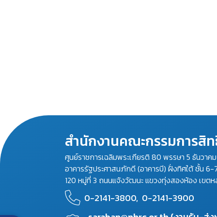
สำนักงานคณะกรรมการสิทธ
ศูนย์ราชการเฉลิมพระเกียรติ 80 พรรษา 5 ธันวาค
อาคารรัฐประศาสนภักดี (อาคารบี) ฝั่งทิศใต้ ชั้น 6-
120 หมู่ที่ 3 ถนนแจ้งวัฒนะ แขวงทุ่งสองห้อง เขตห
0-2141-3800,
0-2141-3900
saraban@nhrc.or.th (งานรับ-ส่