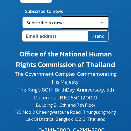
Subscribe to news
send
Office of the National Human
Rights Commission of Thailand
The Government Complex Commemorating
His Majesty
The King's 80th BirthDay Anniversary, 5th
December, B.E.2550 (2007)
Building B, ,6th and 7th Floor
120 Moo 3 Chaengwattana Road, Thungsonghong,
Lak Si District, Bangkok 10210 ,Thailand
0-2141-3800,
0-2141-3900