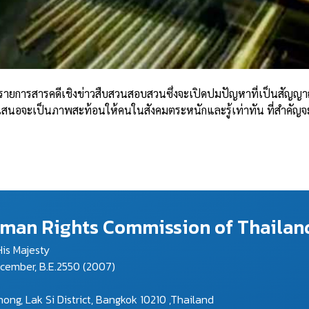
รายการสารคดีเชิงข่าวสืบสวนสอบสวนซึ่งจะเปิดปมปัญหาที่เป็นสัญญาณอัน
เสนอจะเป็นภาพสะท้อนให้คนในสังคมตระหนักและรู้เท่าทัน ที่สำคัญจะกร
Human Rights Commission of Thailan
is Majesty
ecember, B.E.2550 (2007)
g, Lak Si District, Bangkok 10210 ,Thailand