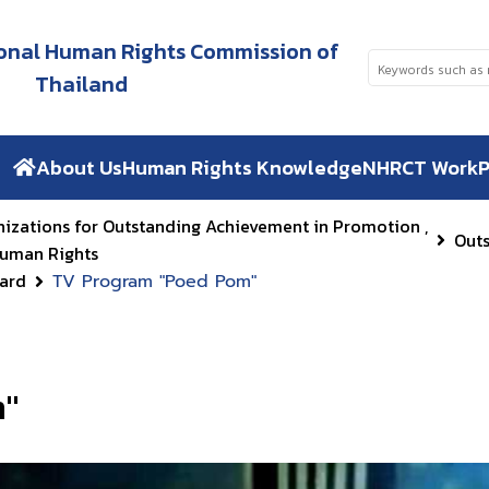
tional Human Rights Commission of
Thailand
About Us
Human Rights Knowledge
NHRCT Work
P
nizations for Outstanding Achievement in Promotion ,
Out
Human Rights
ard
TV Program "Poed Pom"
m"