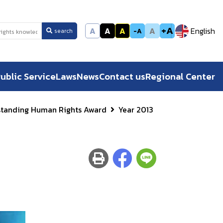
+A
A
A
A
A
English
-A
search
ublic Service
Laws
News
Contact us
Regional Center
standing Human Rights Award
Year 2013