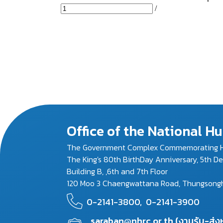
Office of the National 
The Government Complex Commemorating H
The King's 80th BirthDay Anniversary, 5th D
Building B, ,6th and 7th Floor
120 Moo 3 Chaengwattana Road, Thungsonghon
0-2141-3800,
0-2141-3900
saraban@nhrc.or.th (งานรับ-ส่