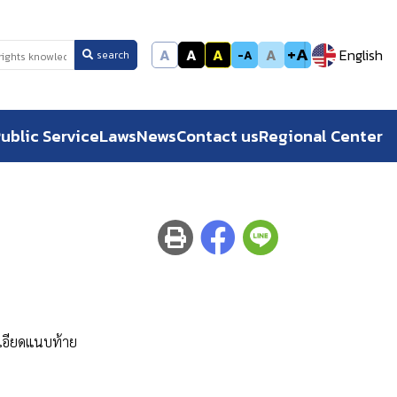
+A
A
A
A
A
English
-A
search
ublic Service
Laws
News
Contact us
Regional Center
เอียดแนบท้าย