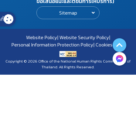
ข้อเสนอแนะและติชมการให้บริการ)
Sitemap
กี้
Website Policy
Website Security Policy
Personal Information Protection Policy
Cookies Policy
Copyright © 2026 Office of the National Human Rights Commission of
Thailand. All Rights Reserved.