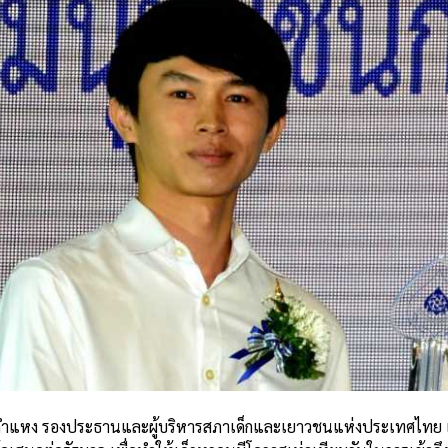
รามคำแหง รองประธานและผู้บริหารสภาเด็กและเยาวชนแห่งประเทศไทย เ