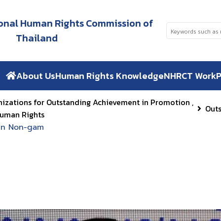
tional Human Rights Commission of
Thailand
About Us
Human Rights Knowledge
NHRCT Work
P
nizations for Outstanding Achievement in Promotion ,
Out
Human Rights
in Non-gam