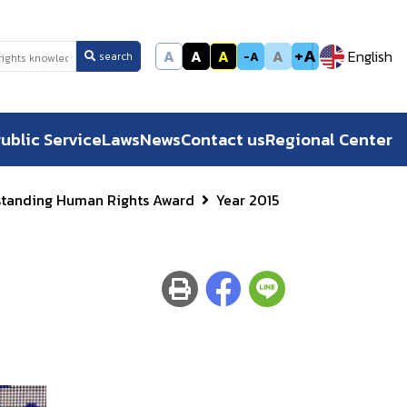
+A
A
A
A
A
English
-A
search
ublic Service
Laws
News
Contact us
Regional Center
standing Human Rights Award
Year 2015