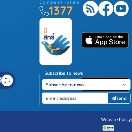
Complaint Hotline
1377
Subscribe to news
้
send
Website Policy