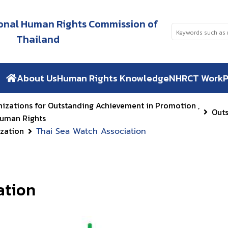
tional Human Rights Commission of
Thailand
About Us
Human Rights Knowledge
NHRCT Work
P
nizations for Outstanding Achievement in Promotion ,
Out
Human Rights
zation
Thai Sea Watch Association
ation