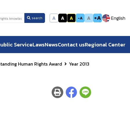
+A
A
A
A
A
English
-A
search
ublic Service
Laws
News
Contact us
Regional Center
standing Human Rights Award
Year 2013