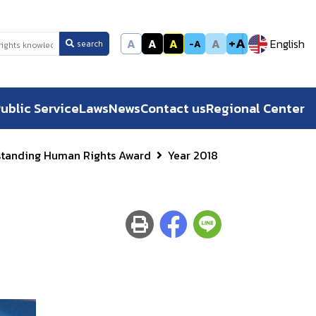
+A
A
A
A
A
English
-A
search
ublic Service
Laws
News
Contact us
Regional Center
standing Human Rights Award
Year 2018