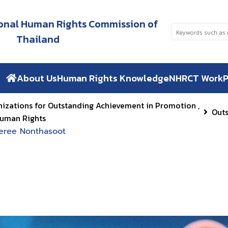
tional Human Rights Commission of
Thailand
About Us
Human Rights Knowledge
NHRCT Work
P
nizations for Outstanding Achievement in Promotion ,
Out
Human Rights
eree Nonthasoot