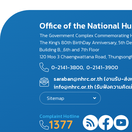
Office of the National 
The Government Complex Commemorating H
The King's 80th BirthDay Anniversary, 5th D
Building B, ,6th and 7th Floor
120 Moo 3 Chaengwattana Road, Thungsonghon
0-2141-3800,
0-2141-3900
saraban@nhrc.or.th (งานรับ-ส่
info@nhrc.or.th (รับฟังความคิดเ
Sitemap
Complaint Hotline
1377