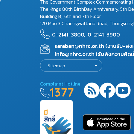
The Government Complex Commemorating H
The King's 80th BirthDay Anniversary, 5th D
Building B, ,6th and 7th Floor
120 Moo 3 Chaengwattana Road, Thungsonghon
0-2141-3800,
0-2141-3900
saraban@nhrc.or.th (งานรับ-ส่
info@nhrc.or.th (รับฟังความคิดเ
Sitemap
Complaint Hotline
1377