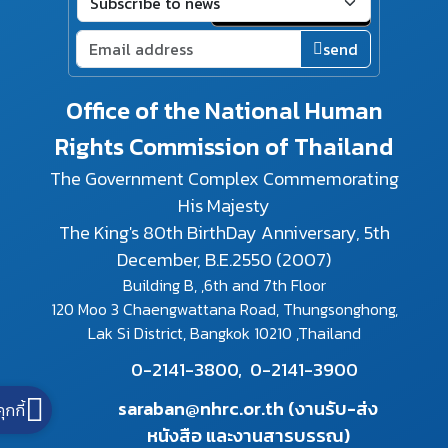
send
Office of the National Human
Rights Commission of Thailand
The Government Complex Commemorating
His Majesty
The King's 80th BirthDay Anniversary, 5th
December, B.E.2550 (2007)
Building B, ,6th and 7th Floor
120 Moo 3 Chaengwattana Road, Thungsonghong,
Lak Si District, Bangkok 10210 ,Thailand
0-2141-3800,
0-2141-3900
saraban@nhrc.or.th (งานรับ-ส่ง
คุกกี้
หนังสือ และงานสารบรรณ)