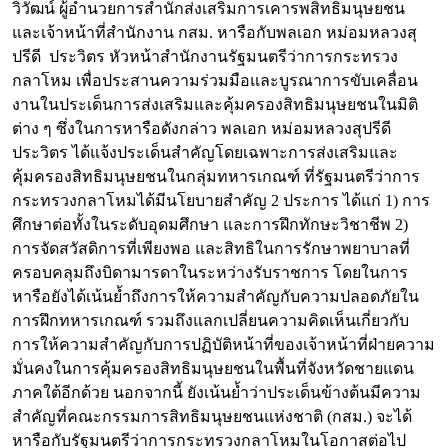
วิวัฒน์ ผู้อำนวยการสำนักส่งเสริมการเคารพสิทธิมนุษยชน
และเจ้าหน้าที่สำนักงาน กสม. หารือกับพลเอก หม่อมหลวงสุ
ปรีดี ประวิตร หัวหน้าสำนักงานรัฐมนตรีว่าการกระทรวง
กลาโหม เพื่อประสานความร่วมมือและบูรณาการขับเคลื่อน
งานในประเด็นการส่งเสริมและคุ้มครองสิทธิมนุษยชนในมิติ
ต่าง ๆ ซึ่งในการหารือดังกล่าว พลเอก หม่อมหลวงสุปรีดี
ประวิตร ได้แจ้งประเด็นสำคัญโดยเฉพาะการส่งเสริมและ
คุ้มครองสิทธิมนุษยชนในกลุ่มทหารเกณฑ์ ที่รัฐมนตรีว่าการ
กระทรวงกลาโหมได้มีนโยบายสำคัญ 2 ประการ ได้แก่ 1) การ
ศึกษาต่อทั้งในระดับอุดมศึกษา และการฝึกทักษะวิชาชีพ 2)
การจัดสวัสดิการที่เพียงพอ และสิทธิในการรักษาพยาบาลที่
ครอบคลุมถึงบิดามารดาในระหว่างรับราชการ โดยในการ
หารือยังได้เน้นย้ำถึงการให้ความสำคัญกับความปลอดภัยใน
การฝึกทหารเกณฑ์ รวมถึงแลกเปลี่ยนความคิดเห็นเกี่ยวกับ
การให้ความสำคัญกับการปฏิบัติหน้าที่ของเจ้าหน้าที่ฝ่ายความ
มั่นคงในการคุ้มครองสิทธิมนุษยชนในพื้นที่จังหวัดชายแดน
ภาคใต้อีกด้วย นอกจากนี้ ยังเน้นย้ำว่าประเด็นข้างต้นมีความ
สำคัญที่คณะกรรมการสิทธิมนุษยชนแห่งชาติ (กสม.) จะได้
หารือกับรัฐมนตรีว่าการกระทรวงกลาโหมในโอกาสต่อไป