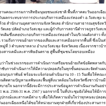
ักงานคณะกรรมการสิทธิมนุษยชนแห่งชาติ พื้นที่ภาคตะวันออกเฉียง
่ได้รับผลกระทบจากการประกอบกิจการเหมืองแร่ทองคำ อ.วังสะพุง จ.เล
ด้วย สำนักงานอุตสาหกรรมจังหวัดเลย สำนักงานสาธารณสุขจังหวัด
ัดเลย ปลัดอำเภอวังสะพุง และผู้กำกับการสถานีตำรวจภูธรวังสะพุง 
ซึ่งเคยประกอบกิจการเหมืองแร่ทองคำในบริเวณดังกล่าว ทั้งนี้ เพื
รวมถึงการขนย้ายกากของเสียและสารเคมีออกจากพื้นที่ ซึ่งเป็นส่ว
มู่ที่ 3 ตำบลเขาหลวง อำเภอวังสะพุง จังหวัดเลย เนื่องจากชาวบ้าน
องสารเคมีและสารพิษอันตราย สู่พื้นที่ชุมชนโดยรอบเหมือง
รับว่าในช่วงแรกของการดำเนินการเตรียมขนย้ายเกิดข้อผิดพลาดกับ
กำชับการดำเนินการให้มีความปลอดภัยในทุกขั้นตอนและจัดทำแผนฟื
ดือนกุมภาพันธ์ พร้อมจะแจ้งก่อนดำเนินงาน 10 - 15 วันเพื่อ
ิดตามปัญหามลพิษและฟื้นฟูสิ่งแวดล้อมในจังหวัดซึ่งชาวบ้านมีส
มสบายใจ นอกจากนี้ยังจะมีการประสานข้อมูลการดำเนินงานกันอย่างใ
่ 1 พ.ย. 2566-31 พ.ค. 2567 ) นอกจากนี้ ในที่ประชุมยังได้ขอใ
ดุอุปกรณ์และสารเคมีต่าง ๆ เพื่อให้เกิดความมั่นใจว่าทุกคนจะปลอ
ันออกเฉียงเหนือได้ขอให้หน่วยงานทุกฝ่ายที่เกี่ยวข้องประสานก