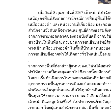
เมื่อวันที่ 8 กุมภาพันธ์ 2567 เจ้าหน้าที่สำน
เหนือ) ลงพื้นที่สังเกตการณ์กรณีการฟื้นฟูพื้นที
เหมืองทองคำ และหน่วยงานที่เกี่ยวข้อง ประกอบ
สำนักงานบังคับคดีจังหวัดเลย ศูนย์ดำรงธรรมจังหว
จากการขายทอดตลาดของกรมบังคับคดี จากบริษัทเดิม
ชาวบ้านในพื้นที่และกระบวนการขนย้ายทรัพย์สิน 
ทางเข้าเหมืองแร่ทองคำ ในพื้นที่บ้านนาหนองบง ห
การขนย้ายซึ่งอาจทำให้เกิดการรั่วไหลปนเปื้อนข
.
จากการลงพื้นที่ดังกล่าวผู้แทนของบริษัทได้ยอม
ทำให้สารปนเปื้อนหลุดออกไป ซึ่งจากนี้จะมีการ
โดยจะเริ่มดำเนินการในช่วงกลางเดือนถึงปลายเ
อุตสาหกรรมพื้นฐานการเหมืองแร่ และคณะทำงานต
ดำเนินงานในทุกขั้นตอน เพื่อให้ทุกฝ่ายเกิดควา
ฟื้นฟูจะใช้ระยะเวลารวมประมาณ 7 เดือน (ตั้งแต
เจ้าหน้าที่และลูกจ้างซึ่งเข้าไปทำการขนย้ายวัส
ภายนอก โดยผู้แทนสำนักงาน กสม. พื้นที่ภาคตะว