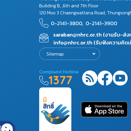
Building B, ,6th and 7th Floor
120 Moo 3 Chaengwattana Road, Thungsonghon
0-2141-3800,
0-2141-3900
saraban@nhrc.or.th (งานรับ-ส่
info@nhrc.or.th (รับฟังความคิดเ
Sitemap
Complaint Hotline
1377
้