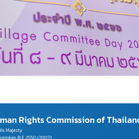
Human Rights Commission of Thailan
is Majesty
ecember, B.E.2550 (2007)