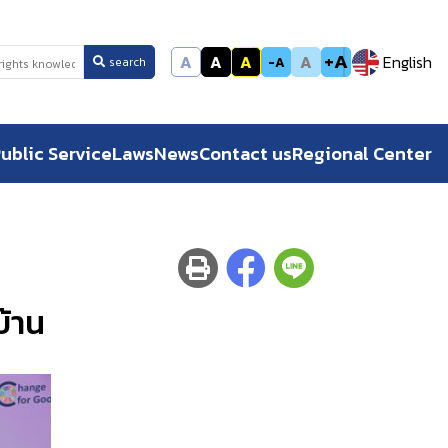
+A
A
A
A
A
English
-A
search
ublic Service
Laws
News
Contact us
Regional Center
บ้าน