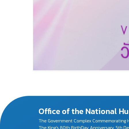
Office of the National 
The Government Complex Commemorating H
The King's 80th BirthDay Anniversary, 5th D