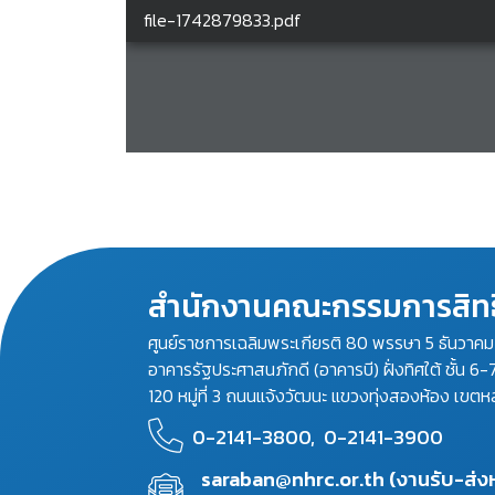
สำนักงานคณะกรรมการสิทธ
ศูนย์ราชการเฉลิมพระเกียรติ 80 พรรษา 5 ธันวาค
อาคารรัฐประศาสนภักดี (อาคารบี) ฝั่งทิศใต้ ชั้น 6-
120 หมู่ที่ 3 ถนนแจ้งวัฒนะ แขวงทุ่งสองห้อง เขตห
0-2141-3800,
0-2141-3900
saraban@nhrc.or.th (งานรับ-ส่